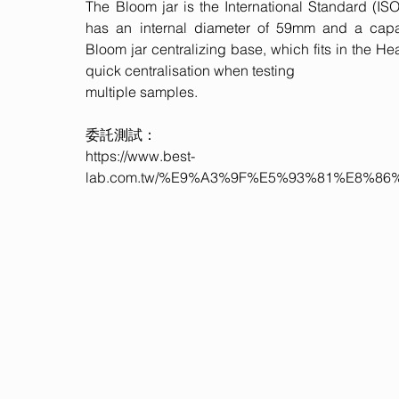
The Bloom jar is the International Standard (ISO 
has an internal diameter of 59mm and a capa
Bloom jar centralizing base, which fits in the Hea
quick centralisation when testing
multiple samples.
委託測試：
https://www.best-
lab.com.tw/%E9%A3%9F%E5%93%81%E8%8