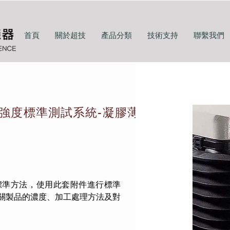
首頁
關於超技
產品分類
技術支持
聯繫我們
JB 凝膠強度標準測試系統-凝膠薄膜
783 標準方法，使用此套附件進行標準
體相關製品的濃度、加工處理方法及對