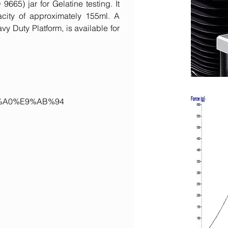
9665) jar for Gelatine testing. It
city of approximately 155ml. A
vy Duty Platform, is available for
6%A0%E9%AB%94