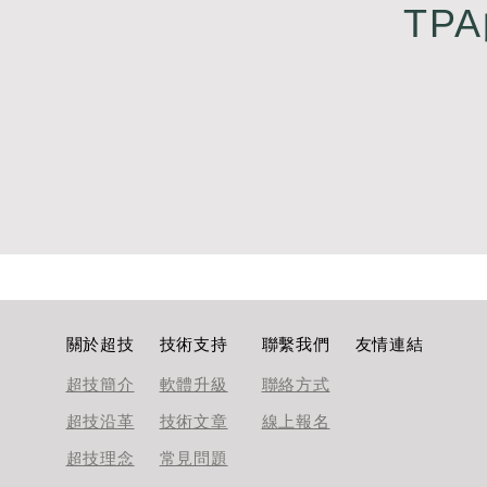
TPA
​關於超技
技術支持
聯繫我們
友情連結
超技簡介
軟體升級
聯絡方式
超技沿革
技術文章
線上報名
超技理念
​常見問題