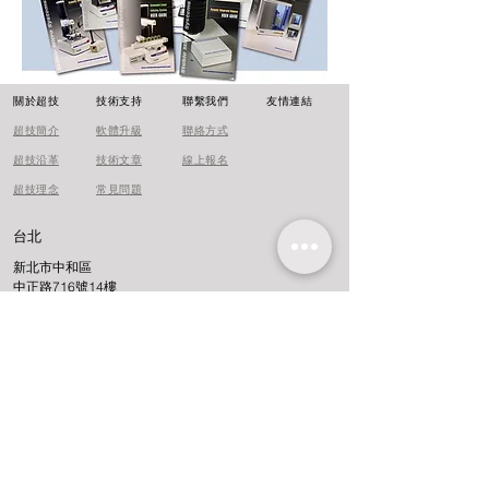
​關於超技
技術支持
聯繫我們
友情連結
超技簡介
軟體升級
聯絡方式
超技沿革
技術文章
線上報名
超技理念
​常見問題
台北
新北市中和區
中正路716號14樓
Email
Lotun_sales@lotun.com.tw
Phone
02-8228-0750
廈門
​北京
成都
鄭州
上海
廣州
Back to Top