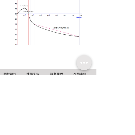
​關於超技
技術支持
聯繫我們
友情連結
超技簡介
軟體升級
聯絡方式
超技沿革
技術文章
線上報名
超技理念
​常見問題
台北
新北市中和區
中正路716號14樓