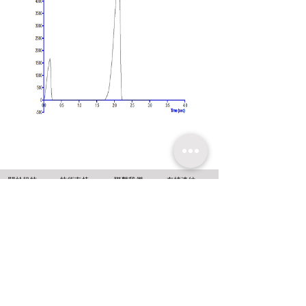
​關於超技
技術支持
聯繫我們
友情連結
超技簡介
軟體升級
聯絡方式
超技沿革
技術文章
線上報名
超技理念
​常見問題
台北
新北市中和區
中正路716號14樓