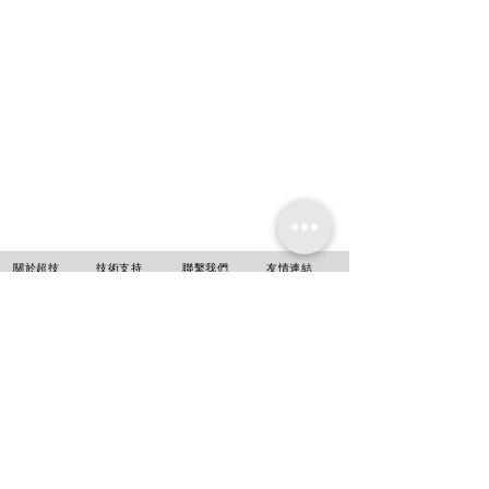
​關於超技
技術支持
聯繫我們
友情連結
超技簡介
軟體升級
聯絡方式
超技沿革
技術文章
線上報名
超技理念
​常見問題
台北
新北市中和區
中正路716號14樓