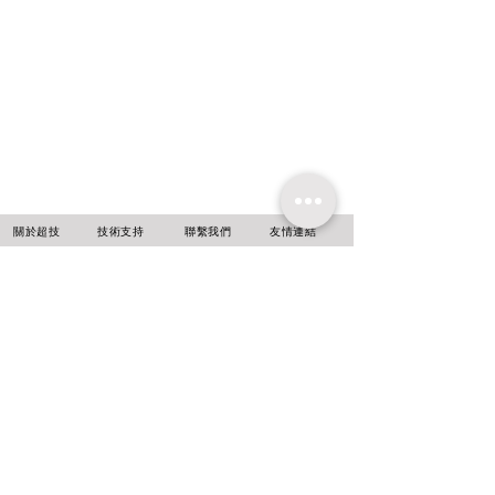
​關於超技
技術支持
聯繫我們
友情連結
超技簡介
軟體升級
聯絡方式
超技沿革
技術文章
線上報名
超技理念
​常見問題
台北
新北市中和區
中正路716號14樓
Email