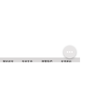
​關於超技
技術支持
聯繫我們
友情連結
超技簡介
軟體升級
聯絡方式
超技沿革
技術文章
線上報名
超技理念
​常見問題
台北
新北市中和區
中正路716號14樓