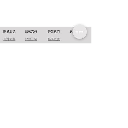
​關於超技
技術支持
聯繫我們
友情連結
超技簡介
軟體升級
聯絡方式
超技沿革
技術文章
線上報名
超技理念
​常見問題
台北
新北市中和區
中正路716號14樓
Email
Lotun_sales@lotun.com.tw
Phone
02-8228-0750
廈門
​北京
成都
鄭州
上海
廣州