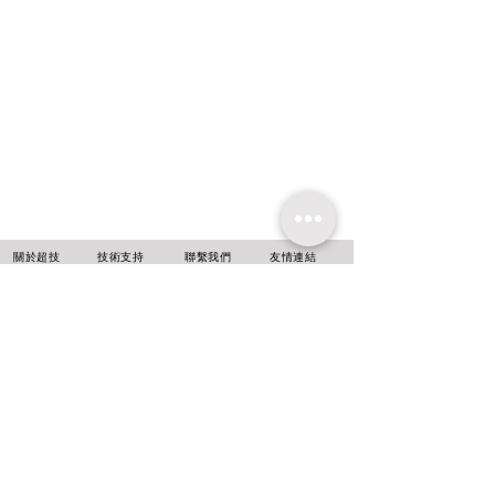
​關於超技
技術支持
聯繫我們
友情連結
超技簡介
軟體升級
聯絡方式
超技沿革
技術文章
線上報名
超技理念
​常見問題
台北
新北市中和區
中正路716號14樓