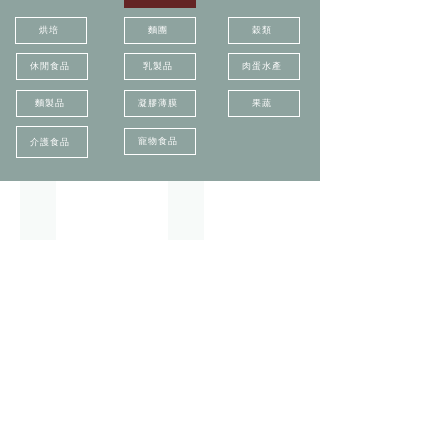
烘培
麵團
穀類
休閒食品
乳製品
肉蛋水產
麵製品
凝膠薄膜
果蔬
寵物食品
介護食品
A/3PB 三點彎曲折斷裝置
A/MPP 多重穿刺探頭